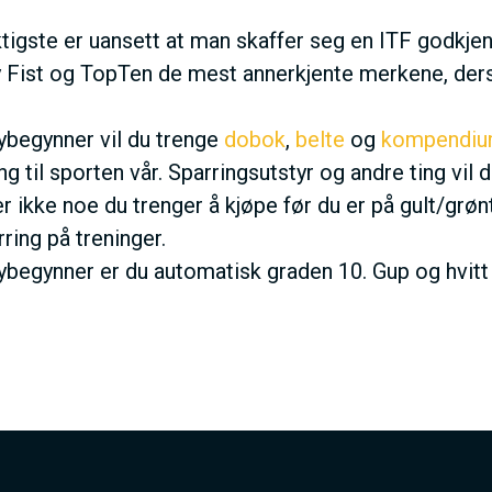
ktigste er uansett at man skaffer seg en ITF godkje
 Fist og TopTen de mest annerkjente merkene, derso
begynner vil du trenge
dobok
,
belte
og
kompendi
ing til sporten vår. Sparringsutstyr og andre ting v
r ikke noe du trenger å kjøpe før du er på gult/grønt
ring på treninger.
begynner er du automatisk graden 10. Gup og hvitt 