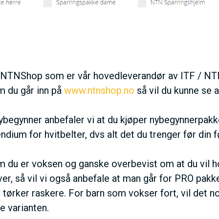
 NTNShop som er vår hovedleverandør av ITF / NTN
 du går inn på
www.ntnshop.no
så vil du kunne se al
begynner anbefaler vi at du kjøper nybegynnerpakk
dium for hvitbelter, dvs alt det du trenger før din f
 du er voksen og ganske overbevist om at du vil 
er, så vil vi også anbefale at man går for PRO pakke
 tørker raskere. For barn som vokser fort, vil det n
te varianten.