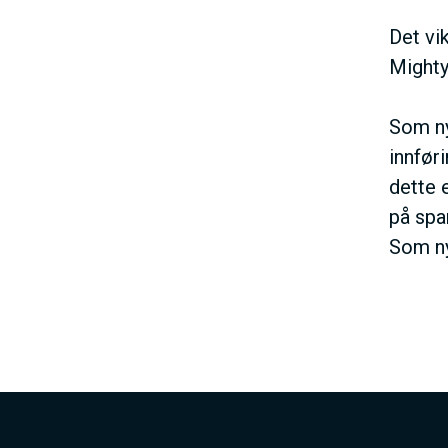
V
Det vi
Mighty
E
Som ny
D
innfør
dette e
O
på spar
Som ny
M
A
I