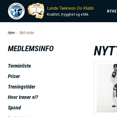
H
D
Lunde Taekwon-Do Klubb
o
NYHE
Kvalitet, trygghet og etikk
p
O
p
Hjem
Nytt utstyr
t
M
i
NYT
MEDLEMSINFO
l
A
h
Terminliste
o
I
v
Priser
e
N
Treningstider
d
Hvor trener vi?
i
M
n
Spond
n