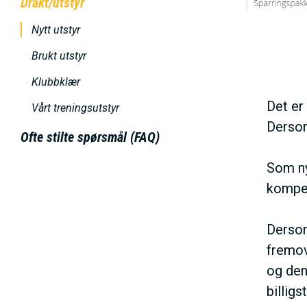
E
Drakt/utstyr
h
Nytt utstyr
o
N
l
Brukt utstyr
d
U
Klubbklær
Det er
Vårt treningsutstyr
S
Dersom
Ofte stilte spørsmål (FAQ)
A
Som ny
kompen
C
Dersom
T
fremov
og den
I
billigs