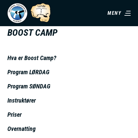
H
MENY
o
p
BOOST CAMP
p
t
i
Hva er Boost Camp?
l
h
Program LØRDAG
o
Program SØNDAG
v
e
Instruktører
d
Priser
i
n
Overnatting
n