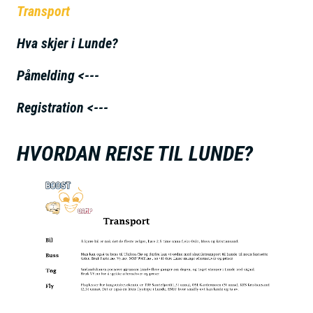
Transport
h
o
Hva skjer i Lunde?
l
d
Påmelding <---
Registration <---
HVORDAN REISE TIL LUNDE?